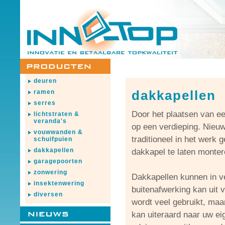
deuren
dakkapellen
ramen
serres
Door het plaatsen van ee
lichtstraten &
veranda's
op een verdieping. Nieu
vouwwanden &
traditioneel in het werk
schuifpuien
dakkapellen
dakkapel te laten monter
garagepoorten
zonwering
Dakkapellen kunnen in v
insektenwering
buitenafwerking kan uit 
diversen
wordt veel gebruikt, maa
kan uiteraard naar uw e