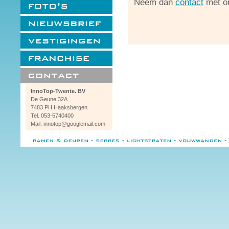
Neem dan
contact
met o
InnoTop-Twente. BV
De Geune 32A
7483 PH Haaksbergen
Tel. 053-5740400
Mail: innotop@googlemail.com