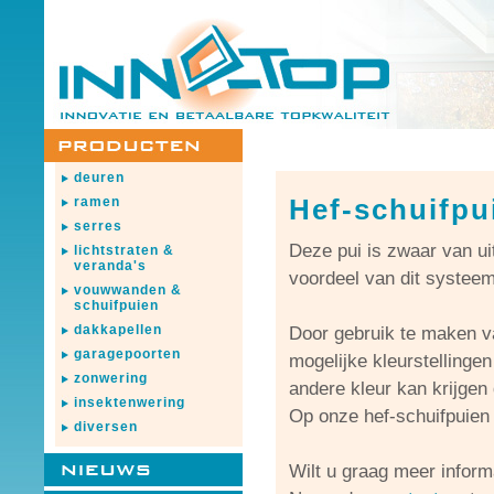
deuren
Hef-schuifpu
ramen
serres
Deze pui is zwaar van ui
lichtstraten &
veranda's
voordeel van dit systeem
vouwwanden &
schuifpuien
dakkapellen
Door gebruik te maken va
garagepoorten
mogelijke kleurstellinge
zonwering
andere kleur kan krijgen 
insektenwering
Op onze hef-schuifpuien 
diversen
Wilt u graag meer informa