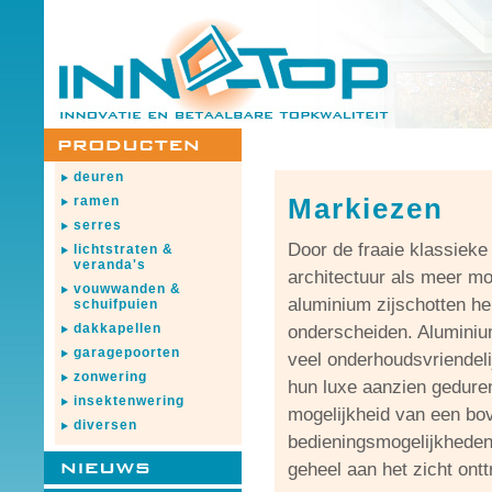
deuren
Markiezen
ramen
serres
Door de fraaie klassieke 
lichtstraten &
veranda's
architectuur als meer mo
vouwwanden &
aluminium zijschotten heb
schuifpuien
dakkapellen
onderscheiden. Aluminiu
garagepoorten
veel onderhoudsvriendel
zonwering
hun luxe aanzien geduren
insektenwering
mogelijkheid van een bo
diversen
bedieningsmogelijkheden
geheel aan het zicht ont