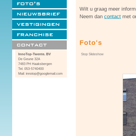
Wilt u graag meer informa
Neem dan
contact
met o
Foto's
InnoTop-Twente. BV
Stop Slideshow
De Geune 32A
7483 PH Haaksbergen
Tel. 053-5740400
Mail: innotop@googlemail.com