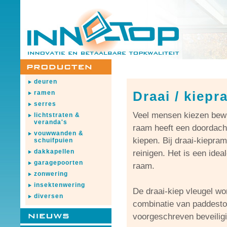
deuren
Draai / kiep
ramen
serres
Veel mensen kiezen bewu
lichtstraten &
veranda's
raam heeft een doordacht
vouwwanden &
kiepen. Bij draai-kiepram
schuifpuien
dakkapellen
reinigen. Het is een idea
garagepoorten
raam.
zonwering
insektenwering
De draai-kiep vleugel wo
diversen
combinatie van paddesto
voorgeschreven beveiligin